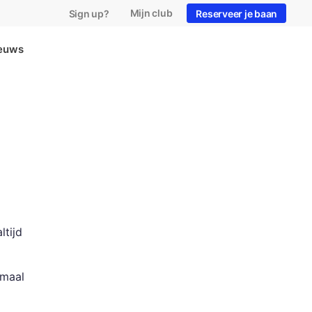
Mijn club
Sign up?
Reserveer je baan
ieuws
ltijd
nmaal