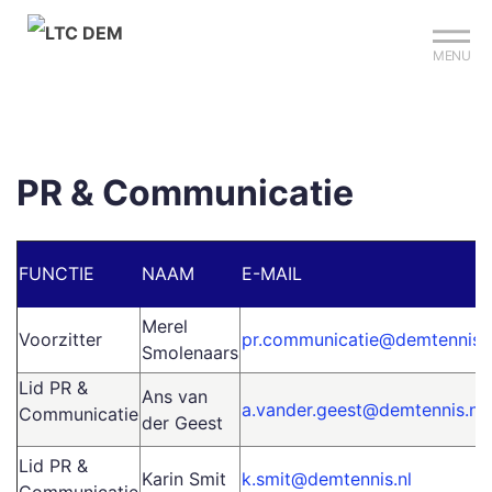
Mijn club
Sign up?
Reserveer je baan
MENU
PR & Communicatie
FUNCTIE
NAAM
E-MAIL
Merel
Voorzitter
pr.communicatie@demtennis.n
Smolenaars
Lid PR &
Ans van
a.vander.geest@demtennis.nl
Communicatie
der Geest
Lid PR &
Karin Smit
k.smit@demtennis.nl